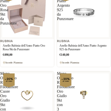
Piatto
Piatto
Oro
Argento
Rosa
925
9kt
da
da
Punzonare
Punzonare
RUBINIA
RUBINIA
Anello Rubinia dell'Anno Piatto Oro
Anello Rubinia dell'Anno Piatto Argento
Rosa 9kt da Punzonare
925 da Punzonare
€490,00
€140,00
In sede: Pianezza
In sede: Pianezza
Mono
Mono
Orecchino
Orecchino
−20%
−20%
20 ANNI
20 ANNI
Rubinia
Rubinia
Filodamore
Filodamore
Cuore
Oro
Oro
Giallo
Giallo
9kt
9kt
con
con
3