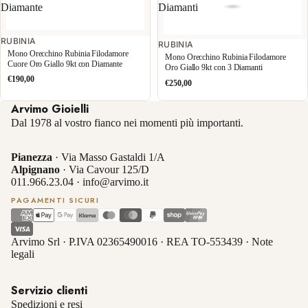
Diamante
Diamanti
RUBINIA
RUBINIA
Mono Orecchino Rubinia Filodamore
Mono Orecchino Rubinia Filodamore
Cuore Oro Giallo 9kt con Diamante
Oro Giallo 9kt con 3 Diamanti
€190,00
€250,00
Arvimo Gioielli
Dal 1978 al vostro fianco nei momenti più importanti.
Pianezza
· Via Masso Gastaldi 1/A
Alpignano
· Via Cavour 125/D
011.966.23.04
·
info@arvimo.it
PAGAMENTI SICURI
Arvimo Srl · P.IVA 02365490016 · REA TO-553439 ·
Note
legali
Servizio clienti
Spedizioni e resi