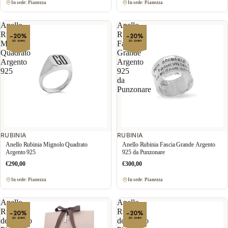
In sede: Pianezza
In sede: Pianezza
Anello
Anello
Rubinia
Rubinia
−20%
−20%
20 ANNI
20 ANNI
Mignolo
Fascia
Quadrato
Grande
Argento
Argento
925
925
da
Punzonare
RUBINIA
RUBINIA
Anello Rubinia Mignolo Quadrato
Anello Rubinia Fascia Grande Argento
Argento 925
925 da Punzonare
€290,00
€300,00
In sede: Pianezza
In sede: Pianezza
Anello
Anello
Rubinia
Rubinia
−20%
−20%
20 ANNI
20 ANNI
dell'Anno
dell'Anno