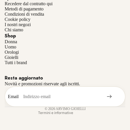
Recedere dal contratto qui
Metodi di pagamento
Condizioni di vendita
Cookie policy
I nostri negozi
Chi siamo
Shop
Donna
Uomo
Orologi
Gioielli
Informativa sulla privacy
Tutti i brand
Informativa sui rimborsi
Resta aggiornato
Termini e condizioni del servizio
Novità e promozioni riservate agli iscritti.
Recapiti
Informativa sulle spedizioni
Email
Informativa legale
© 2026
ARVIMO GIOIELLI
Termini e informative