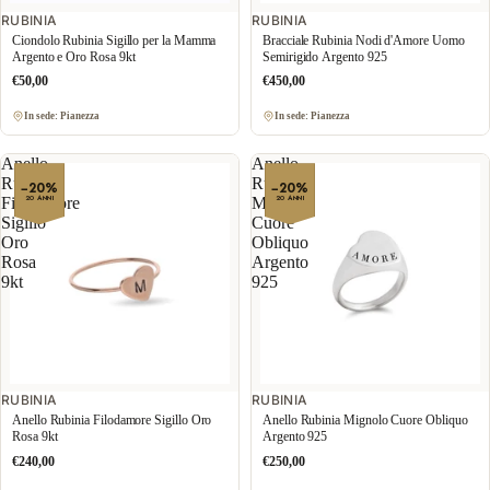
RUBINIA
RUBINIA
Ciondolo Rubinia Sigillo per la Mamma
Bracciale Rubinia Nodi d'Amore Uomo
Argento e Oro Rosa 9kt
Semirigido Argento 925
€50,00
€450,00
In sede: Pianezza
In sede: Pianezza
Anello
Anello
Rubinia
Rubinia
−20%
−20%
20 ANNI
20 ANNI
Filodamore
Mignolo
Sigillo
Cuore
Oro
Obliquo
Rosa
Argento
9kt
925
RUBINIA
RUBINIA
Anello Rubinia Filodamore Sigillo Oro
Anello Rubinia Mignolo Cuore Obliquo
Rosa 9kt
Argento 925
€240,00
€250,00