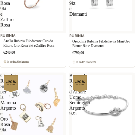
Rosa
9kt
9kt
e
e
Diamanti
Zaffiro
Rosa
RUBINIA
RUBINIA
Anello Rubinia Filodamore Cupido
Orecchini Rubinia Filodellavita Mini Oro
Ritorto Oro Rosa 9kt e Zaffiro Rosa
Bianco 9kt e Diamanti
€240,00
€790,00
In sede: Alpignano
In sede: Pianezza
Ciondolo
Bracciale
Rubinia
Rubinia
−20%
−20%
20 ANNI
20 ANNI
Sigillo
Nodi
per
d'Amore
la
Uomo
Mamma
Semirigido
Argento
Argento
e
925
Oro
Rosa
9kt