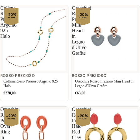
Collana
Orecchini
Rosso
Rosso
−20%
−20%
20 ANNI
20 ANNI
Prezioso
Prezioso
Argento
Mini
925
Heart
Halo
in
Legno
d'Ulivo
Grafite
ROSSO PREZIOSO
ROSSO PREZIOSO
Collana Rosso Prezioso Argento 925
Orecchini Rosso Prezioso Mini Heart in
Halo
Legno d'Ulivo Grafite
€278,00
€63,00
Orecchini
Orecchini
Rosso
Rosso
−20%
−20%
20 ANNI
20 ANNI
Prezioso
Prezioso
Oval
Halo
Ring
Red
in
Clay