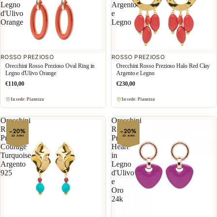
Legno
Argento
d'Ulivo
e
Orange
Legno
ROSSO PREZIOSO
ROSSO PREZIOSO
Orecchini Rosso Prezioso Oval Ring in
Orecchini Rosso Prezioso Halo Red Clay
Legno d'Ulivo Orange
Argento e Legno
€110,00
€230,00
In sede: Pianezza
In sede: Pianezza
Orecchini
Orecchini
Rosso
Rosso
−20%
−20%
20 ANNI
20 ANNI
Prezioso
Prezioso
Courage
Heart
Turquoise
in
Argento
Legno
925
d'Ulivo
e
Oro
24k