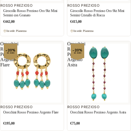
ROSSO PREZIOSO
ROSSO PREZIOSO
Girocollo Rosso Prezioso Oro 9kt Mini
Girocollo Rosso Prezioso Oro 9kt Mini
Semini con Granato
Semini Cristallo di Rocca
€442,00
€415,00
In sede: Pianezza
In sede: Pianezza
Orecchini
Orecchini
Rosso
Rosso
−20%
−20%
20 ANNI
20 ANNI
Prezioso
Prezioso
Argento
Argento
Flare
Astra
ROSSO PREZIOSO
ROSSO PREZIOSO
Orecchini Rosso Prezioso Argento Flare
Orecchini Rosso Prezioso Argento Astra
€195,00
€75,00