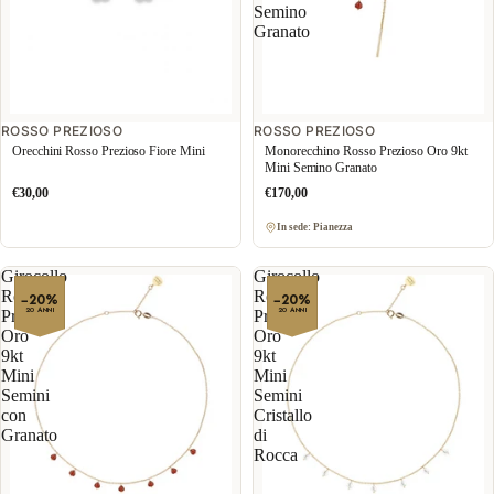
Semino
Granato
ROSSO PREZIOSO
ROSSO PREZIOSO
Orecchini Rosso Prezioso Fiore Mini
Monorecchino Rosso Prezioso Oro 9kt
Mini Semino Granato
€30,00
€170,00
In sede: Pianezza
Girocollo
Girocollo
Rosso
Rosso
−20%
−20%
20 ANNI
20 ANNI
Prezioso
Prezioso
Oro
Oro
9kt
9kt
Mini
Mini
Semini
Semini
con
Cristallo
Granato
di
Rocca