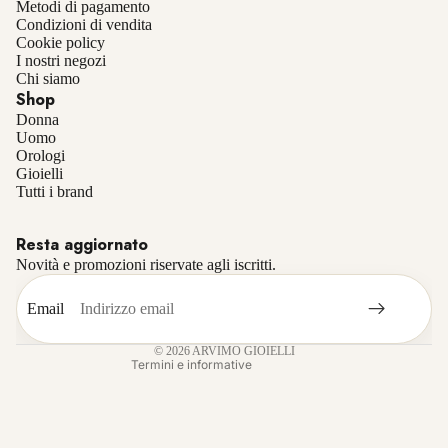
Metodi di pagamento
Condizioni di vendita
Cookie policy
I nostri negozi
Chi siamo
Shop
Donna
Uomo
Orologi
Gioielli
Informativa sulla privacy
Tutti i brand
Informativa sui rimborsi
Resta aggiornato
Termini e condizioni del servizio
Novità e promozioni riservate agli iscritti.
Recapiti
Informativa sulle spedizioni
Email
Informativa legale
© 2026
ARVIMO GIOIELLI
Termini e informative