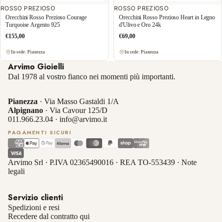
ROSSO PREZIOSO
ROSSO PREZIOSO
Orecchini Rosso Prezioso Courage
Orecchini Rosso Prezioso Heart in Legno
Turquoise Argento 925
d'Ulivo e Oro 24k
€155,00
€69,00
In sede: Pianezza
In sede: Pianezza
Arvimo Gioielli
Dal 1978 al vostro fianco nei momenti più importanti.
Pianezza
· Via Masso Gastaldi 1/A
Alpignano
· Via Cavour 125/D
011.966.23.04
·
info@arvimo.it
PAGAMENTI SICURI
Arvimo Srl · P.IVA 02365490016 · REA TO-553439 ·
Note
legali
Servizio clienti
Spedizioni e resi
Recedere dal contratto qui