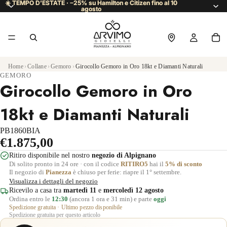
☀️ TEMPO D’ESTATE · −25% su Hamilton e Citizen fino al 10
☀️ TEMPO D’ESTATE · −25% su Hamilton e Citizen fino al 10
agosto
agosto
Home
›
Collane
›
Gemoro
›
Girocollo Gemoro in Oro 18kt e Diamanti Naturali
GEMORO
Girocollo Gemoro in Oro
18kt e Diamanti Naturali
PB1860BIA
€1.875,00
Ritiro disponibile nel nostro
negozio di Alpignano
Di solito pronto in 24 ore · con il codice
RITIRO5
hai il
5% di sconto
Il negozio di
Pianezza
è chiuso per ferie: riapre il 1° settembre.
Visualizza i dettagli del negozio
Ricevilo a casa tra
martedì 11
e
mercoledì 12 agosto
Ordina entro le
12:30
(ancora 1 ora e 31 min) e parte
oggi
Spedizione gratuita · Ultimo pezzo disponibile
Spedizione gratuita per questo articolo