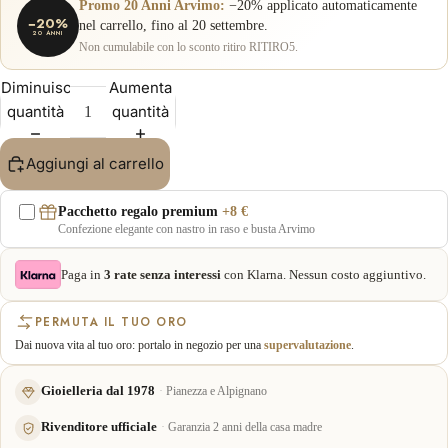
Promo 20 Anni Arvimo:
−20% applicato automaticamente
−20%
nel carrello, fino al 20 settembre.
20 ANNI
Non cumulabile con lo sconto ritiro RITIRO5.
Diminuisci
Aumenta
quantità
quantità
Aggiungi al carrello
Pacchetto regalo premium
+8 €
Confezione elegante con nastro in raso e busta Arvimo
Paga in
3 rate senza interessi
con Klarna. Nessun costo aggiuntivo.
PERMUTA IL TUO ORO
Dai nuova vita al tuo oro: portalo in negozio per una
supervalutazione
.
Gioielleria dal 1978
Pianezza e Alpignano
Rivenditore ufficiale
Garanzia 2 anni della casa madre