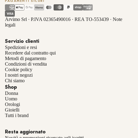
PAGAMENTI SICURI
Arvimo Srl · P.IVA 02365490016 · REA TO-553439 ·
Note
legali
Servizio clienti
Spedizioni e resi
Recedere dal contratto qui
Metodi di pagamento
Condizioni di vendita
Cookie policy
I nostri negozi
Chi siamo
Shop
Donna
Uomo
Orologi
Gioielli
Informativa sulla privacy
Tutti i brand
Informativa sui rimborsi
Resta aggiornato
Termini e condizioni del servizio
Novità e promozioni riservate agli iscritti.