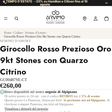
☀️ TEMPO D’ESTATE · −25% su Hamilton e Citizen fino al 10
☀️ TEMPO D’ESTATE · −25% su Hamilton e Citizen fino al 10
agosto
agosto
Home
›
Collane
›
Semino d'Amore
›
Girocollo Rosso Prezioso Oro 9kt Stones con Quarzo Citrino
SEMINO D'AMORE
Girocollo Rosso Prezioso Oro
9kt Stones con Quarzo
Citrino
GC00487SE-CT
€260,00
Ritiro disponibile nel nostro
negozio di Alpignano
Di solito pronto in 24 ore · con il codice
RITIRO5
hai il
5% di sconto
Questo pezzo è a Pianezza, chiusa per ferie:
lo portiamo noi ad Alpignano
. Al
checkout compare Pianezza, ma ritiri ad Alpignano.
Visualizza i dettagli del negozio