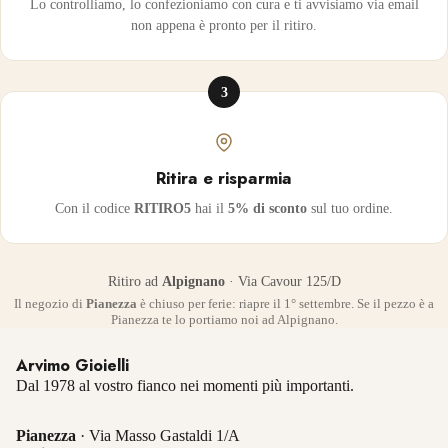
Lo controlliamo, lo confezioniamo con cura e ti avvisiamo via email
non appena è pronto per il ritiro.
3
Ritira e risparmia
Con il codice
RITIRO5
hai il
5% di sconto
sul tuo ordine.
Ritiro ad
Alpignano
· Via Cavour 125/D
Il negozio di
Pianezza
è chiuso per ferie: riapre il 1° settembre. Se il pezzo è a
Pianezza te lo portiamo noi ad Alpignano.
Arvimo Gioielli
Dal 1978 al vostro fianco nei momenti più importanti.
Pianezza
· Via Masso Gastaldi 1/A