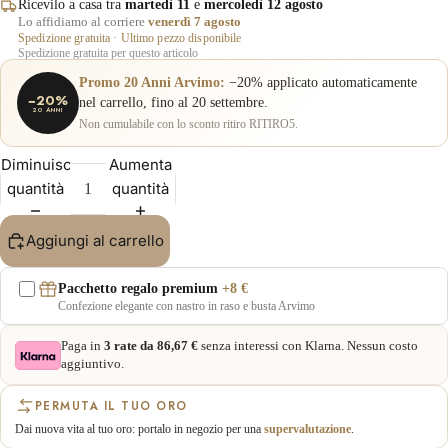
Ricevilo a casa tra
martedì 11
e
mercoledì 12 agosto
Lo affidiamo al corriere
venerdì 7 agosto
Spedizione gratuita · Ultimo pezzo disponibile
Spedizione gratuita per questo articolo
Promo 20 Anni Arvimo:
−20% applicato automaticamente
−20%
nel carrello, fino al 20 settembre.
20 ANNI
Non cumulabile con lo sconto ritiro RITIRO5.
Diminuisci
Aumenta
quantità
quantità
Aggiungi al carrello
Pacchetto regalo premium
+8 €
Confezione elegante con nastro in raso e busta Arvimo
Paga in
3 rate da 86,67 €
senza interessi con Klarna. Nessun costo
aggiuntivo.
PERMUTA IL TUO ORO
Dai nuova vita al tuo oro: portalo in negozio per una
supervalutazione
.