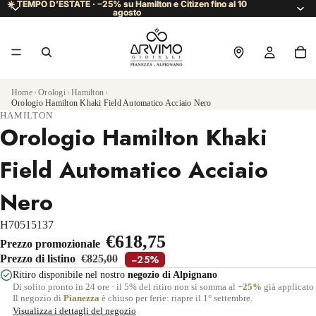
☀️ TEMPO D’ESTATE · −25% su Hamilton e Citizen fino al 10
☀️ TEMPO D’ESTATE · −25% su Hamilton e Citizen fino al 10
agosto
agosto
Home
›
Orologi
›
Hamilton
›
Orologio Hamilton Khaki Field Automatico Acciaio Nero
HAMILTON
Orologio Hamilton Khaki
Field Automatico Acciaio
Nero
H70515137
€618,75
Prezzo promozionale
Prezzo di listino
€825,00
−25%
Ritiro disponibile nel nostro
negozio di Alpignano
Di solito pronto in 24 ore · il 5% del ritiro non si somma al
−25%
già applicato
Il negozio di
Pianezza
è chiuso per ferie: riapre il 1° settembre.
Visualizza i dettagli del negozio