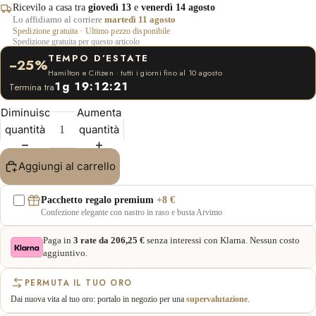
Ricevilo a casa tra
giovedì 13
e
venerdì 14 agosto
Lo affidiamo al corriere
martedì 11 agosto
Spedizione gratuita · Ultimo pezzo disponibile
Spedizione gratuita per questo articolo
TEMPO D’ESTATE
−25%
Hamilton e Citizen · tutti i giorni fino al 10 agosto
1g 19:12:21
Termina tra
Diminuisci
Aumenta
quantità
quantità
Aggiungi al carrello
Pacchetto regalo premium
+8 €
Confezione elegante con nastro in raso e busta Arvimo
Paga in
3 rate da 206,25 €
senza interessi con Klarna. Nessun costo
aggiuntivo.
PERMUTA IL TUO ORO
Dai nuova vita al tuo oro: portalo in negozio per una
supervalutazione
.