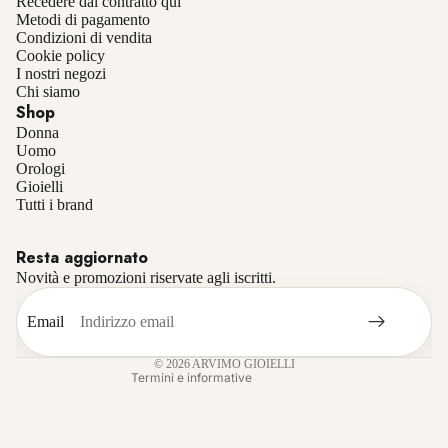
Recedere dal contratto qui
Metodi di pagamento
Condizioni di vendita
Cookie policy
I nostri negozi
Chi siamo
Shop
Donna
Uomo
Orologi
Gioielli
Informativa sulla privacy
Tutti i brand
Informativa sui rimborsi
Resta aggiornato
Termini e condizioni del servizio
Novità e promozioni riservate agli iscritti.
Recapiti
Informativa sulle spedizioni
Email
Informativa legale
© 2026
ARVIMO GIOIELLI
Termini e informative