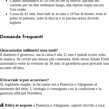
Calibro automatico H-10 con 80 ore di riserva: lasciato nel
cassetto per un fine settimana lungo, alla ripresa segna ancora
l'ora esatta
Cassa da 42 mm, bracciale in acciaio e 10 bar di tenuta: resta al
polso in palestra, sotto la doccia e in piscina senza doverlo
togliere
Domande frequenti
Quarantadue millimetri sono tanti?
Il diametro è generoso, ma la cassa è alta 11 mm e quindi scorre sotto
la manica. Se cerchi una misura più contenuta, dello stesso Khaki Field
automatico esiste la versione da 38 mm: in gioielleria puoi provarle una
accanto all'altra.
Il bracciale si può accorciare?
Sì, togliendo maglie: lo facciamo noi a Pianezza o Alpignano al
momento del ritiro. L'orologio è consegnato con la confezione e la
garanzia ufficiale Hamilton.
🏬
Ritira in negozio
a Pianezza o Alpignano, oppure ricevilo a casa