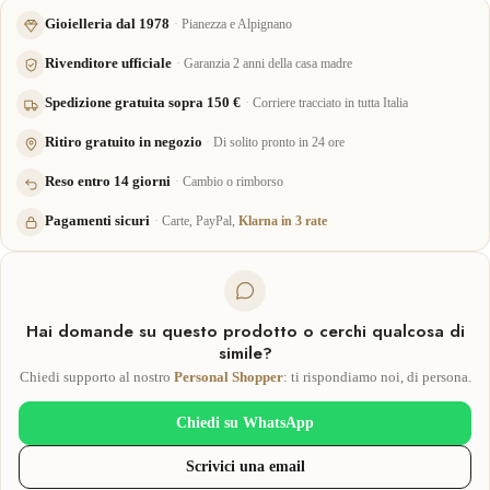
Gioielleria dal 1978
Pianezza e Alpignano
Rivenditore ufficiale
Garanzia 2 anni della casa madre
Spedizione gratuita sopra 150 €
Corriere tracciato in tutta Italia
Ritiro gratuito in negozio
Di solito pronto in 24 ore
Reso entro 14 giorni
Cambio o rimborso
Pagamenti sicuri
Carte, PayPal,
Klarna in 3 rate
Hai domande su questo prodotto o cerchi qualcosa di
simile?
Chiedi supporto al nostro
Personal Shopper
: ti rispondiamo noi, di persona.
Chiedi su WhatsApp
Scrivici una email