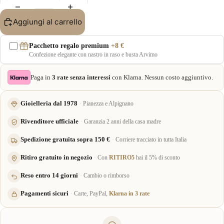
Aggiungi al carrello
Pacchetto regalo premium
+8 €
Confezione elegante con nastro in raso e busta Arvimo
Paga in
3 rate senza interessi
con Klarna. Nessun costo aggiuntivo.
Gioielleria dal 1978
Pianezza e Alpignano
Rivenditore ufficiale
Garanzia 2 anni della casa madre
Spedizione gratuita sopra 150 €
Corriere tracciato in tutta Italia
Ritiro gratuito in negozio
Con
RITIRO5
hai il 5% di sconto
Reso entro 14 giorni
Cambio o rimborso
Pagamenti sicuri
Carte, PayPal,
Klarna in 3 rate