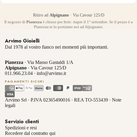
Ritiro ad
Alpignano
· Via Cavour 125/D
Il negozio di
Pianezza
è chiuso per ferie: riapre il 1° settembre. Se il pezzo è a
Pianezza te lo portiamo noi ad Alpignano.
Arvimo Gioielli
Dal 1978 al vostro fianco nei momenti più importanti.
Pianezza
· Via Masso Gastaldi 1/A
Alpignano
· Via Cavour 125/D
011.966.23.04
·
info@arvimo.it
PAGAMENTI SICURI
Arvimo Srl · P.IVA 02365490016 · REA TO-553439 ·
Note
legali
Servizio clienti
Spedizioni e resi
Recedere dal contratto qui