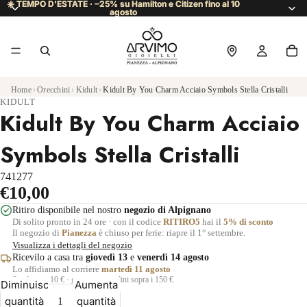
☀️ TEMPO D’ESTATE · −25% su Hamilton e Citizen fino al 10
☀️ TEMPO D’ESTATE · −25% su Hamilton e Citizen fino al 10
agosto
agosto
Home
›
Orecchini
›
Kidult
›
Kidult By You Charm Acciaio Symbols Stella Cristalli
KIDULT
Kidult By You Charm Acciaio
Symbols Stella Cristalli
741277
€10,00
Ritiro disponibile nel nostro
negozio di Alpignano
Di solito pronto in 24 ore · con il codice
RITIRO5
hai il
5% di sconto
Il negozio di
Pianezza
è chiuso per ferie: riapre il 1° settembre.
Visualizza i dettagli del negozio
Ricevilo a casa tra
giovedì 13
e
venerdì 14 agosto
Lo affidiamo al corriere
martedì 11 agosto
Spedizione 10 € · gratuita per ordini sopra i 150 €
Diminuisci
Aumenta
quantità
quantità