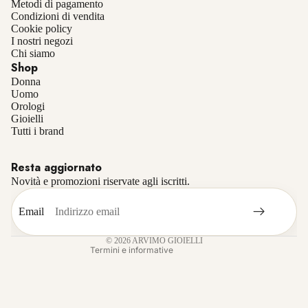
Metodi di pagamento
Condizioni di vendita
Cookie policy
I nostri negozi
Chi siamo
Shop
Donna
Uomo
Orologi
Gioielli
Informativa sulla privacy
Tutti i brand
Informativa sui rimborsi
Resta aggiornato
Termini e condizioni del servizio
Novità e promozioni riservate agli iscritti.
Recapiti
Informativa sulle spedizioni
Email
Informativa legale
© 2026
ARVIMO GIOIELLI
Termini e informative