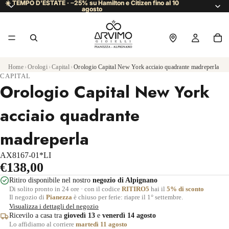
☀️ TEMPO D’ESTATE · −25% su Hamilton e Citizen fino al 10
☀️ TEMPO D’ESTATE · −25% su Hamilton e Citizen fino al 10
agosto
agosto
Home
›
Orologi
›
Capital
›
Orologio Capital New York acciaio quadrante madreperla
CAPITAL
Orologio Capital New York
acciaio quadrante
madreperla
AX8167-01*LI
€138,00
Ritiro disponibile nel nostro
negozio di Alpignano
Di solito pronto in 24 ore · con il codice
RITIRO5
hai il
5% di sconto
Il negozio di
Pianezza
è chiuso per ferie: riapre il 1° settembre.
Visualizza i dettagli del negozio
Ricevilo a casa tra
giovedì 13
e
venerdì 14 agosto
Lo affidiamo al corriere
martedì 11 agosto