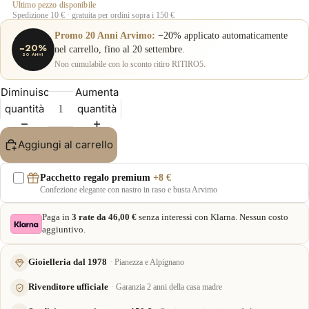
Ultimo pezzo disponibile
Spedizione 10 € · gratuita per ordini sopra i 150 €
Promo 20 Anni Arvimo:
−20% applicato automaticamente
−20%
nel carrello, fino al 20 settembre.
20 ANNI
Non cumulabile con lo sconto ritiro RITIRO5.
Diminuisci
Aumenta
quantità
quantità
Aggiungi al carrello
Pacchetto regalo premium
+8 €
Confezione elegante con nastro in raso e busta Arvimo
Paga in
3 rate da 46,00 €
senza interessi con Klarna. Nessun costo
aggiuntivo.
Gioielleria dal 1978
Pianezza e Alpignano
Rivenditore ufficiale
Garanzia 2 anni della casa madre