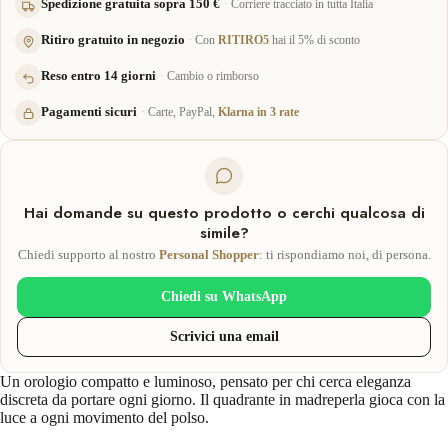
Spedizione gratuita sopra 150 €
Corriere tracciato in tutta Italia
Ritiro gratuito in negozio
Con
RITIRO5
hai il 5% di sconto
Reso entro 14 giorni
Cambio o rimborso
Pagamenti sicuri
Carte, PayPal,
Klarna in 3 rate
Hai domande su questo prodotto o cerchi qualcosa di
simile?
Chiedi supporto al nostro
Personal Shopper
: ti rispondiamo noi, di persona.
Chiedi su WhatsApp
Scrivici una email
Un orologio compatto e luminoso, pensato per chi cerca eleganza
discreta da portare ogni giorno. Il quadrante in madreperla gioca con la
luce a ogni movimento del polso.