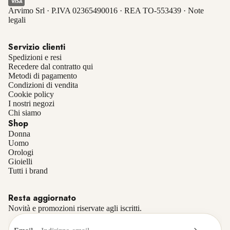
Arvimo Srl · P.IVA 02365490016 · REA TO-553439 ·
Note
legali
Servizio clienti
Spedizioni e resi
Recedere dal contratto qui
Metodi di pagamento
Condizioni di vendita
Cookie policy
I nostri negozi
Chi siamo
Shop
Donna
Uomo
Orologi
Gioielli
Informativa sulla privacy
Tutti i brand
Informativa sui rimborsi
Resta aggiornato
Termini e condizioni del servizio
Novità e promozioni riservate agli iscritti.
Recapiti
Informativa sulle spedizioni