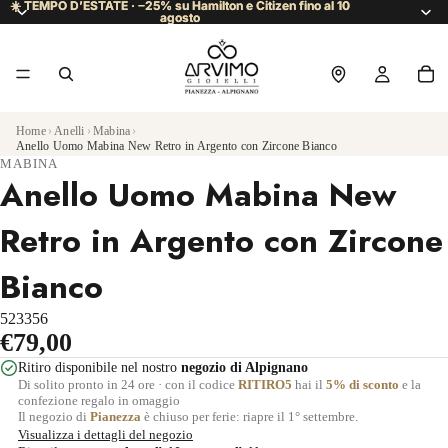
☀️ TEMPO D’ESTATE · −25% su Hamilton e Citizen fino al 10
☀️ TEMPO D’ESTATE · −25% su Hamilton e Citizen fino al 10
agosto
agosto
Home
›
Anelli
›
Mabina
›
Anello Uomo Mabina New Retro in Argento con Zircone Bianco
MABINA
Anello Uomo Mabina New
Retro in Argento con Zircone
Bianco
523356
€79,00
Ritiro disponibile nel nostro
negozio di Alpignano
Di solito pronto in 24 ore · con il codice
RITIRO5
hai il
5% di sconto
e la
confezione regalo in omaggio
Il negozio di
Pianezza
è chiuso per ferie: riapre il 1° settembre.
Visualizza i dettagli del negozio