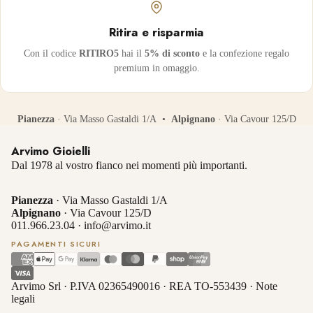
Ritira e risparmia
Con il codice
RITIRO5
hai il
5% di sconto
e la confezione regalo
premium in omaggio.
Pianezza
· Via Masso Gastaldi 1/A •
Alpignano
· Via Cavour 125/D
Arvimo Gioielli
Dal 1978 al vostro fianco nei momenti più importanti.
Pianezza
· Via Masso Gastaldi 1/A
Alpignano
· Via Cavour 125/D
011.966.23.04
·
info@arvimo.it
PAGAMENTI SICURI
Arvimo Srl · P.IVA 02365490016 · REA TO-553439 ·
Note
legali