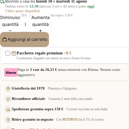
Ricevilo a casa tra
lunedì 10
e
martedì 11 agosto
Ordina entro le
12:30
(ancora 3 ore e 42 min) e parte
oggi
Ultimo pezzo disponibile
Spedizione 10 € · gratuita per ordini sopra i 150 €
Diminuisci
Aumenta
quantità
quantità
Aggiungi al carrello
Pacchetto regalo premium
+8 €
Confezione elegante con nastro in raso e busta Arvimo
Paga in
3 rate da 26,33 €
senza interessi con Klarna. Nessun costo
aggiuntivo.
Gioielleria dal 1978
Pianezza e Alpignano
Rivenditore ufficiale
Garanzia 2 anni della casa madre
Spedizione gratuita sopra 150 €
Corriere tracciato in tutta Italia
Ritiro gratuito in negozio
Con
RITIRO5
hai il 5% di sconto