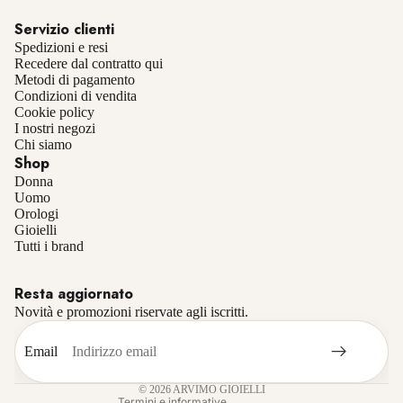
Servizio clienti
Spedizioni e resi
Recedere dal contratto qui
Metodi di pagamento
Condizioni di vendita
Cookie policy
I nostri negozi
Chi siamo
Shop
Donna
Uomo
Orologi
Gioielli
Informativa sulla privacy
Tutti i brand
Informativa sui rimborsi
Resta aggiornato
Termini e condizioni del servizio
Novità e promozioni riservate agli iscritti.
Recapiti
Informativa sulle spedizioni
Email
Informativa legale
© 2026
ARVIMO GIOIELLI
Termini e informative