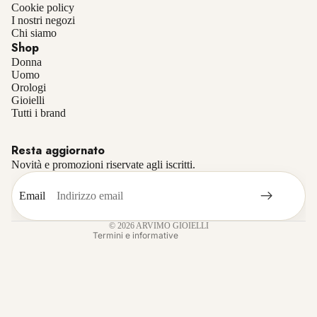
Cookie policy
I nostri negozi
Chi siamo
Shop
Donna
Uomo
Orologi
Gioielli
Informativa sulla privacy
Tutti i brand
Informativa sui rimborsi
Resta aggiornato
Termini e condizioni del servizio
Novità e promozioni riservate agli iscritti.
Recapiti
Informativa sulle spedizioni
Email
Informativa legale
© 2026
ARVIMO GIOIELLI
Termini e informative