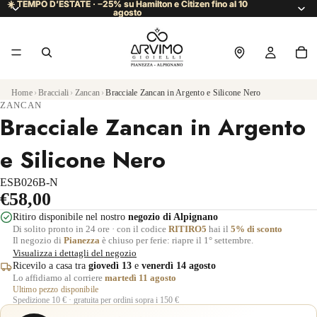
☀️ TEMPO D’ESTATE · −25% su Hamilton e Citizen fino al 10
☀️ TEMPO D’ESTATE · −25% su Hamilton e Citizen fino al 10
agosto
agosto
Home
›
Bracciali
›
Zancan
›
Bracciale Zancan in Argento e Silicone Nero
ZANCAN
Bracciale Zancan in Argento
e Silicone Nero
ESB026B-N
€58,00
Ritiro disponibile nel nostro
negozio di Alpignano
Di solito pronto in 24 ore · con il codice
RITIRO5
hai il
5% di sconto
Il negozio di
Pianezza
è chiuso per ferie: riapre il 1° settembre.
Visualizza i dettagli del negozio
Ricevilo a casa tra
giovedì 13
e
venerdì 14 agosto
Lo affidiamo al corriere
martedì 11 agosto
Ultimo pezzo disponibile
Spedizione 10 € · gratuita per ordini sopra i 150 €