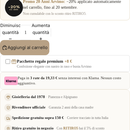
Promo 20 Anni Arvimo:
−20% applicato automaticamente
−20%
nel carrello, fino al 20 settembre.
20 ANNI
Non cumulabile con lo sconto ritiro RITIRO5.
Diminuisci
Aumenta
quantità
quantità
Aggiungi al carrello
Pacchetto regalo premium
+8 €
Confezione elegante con nastro in raso e busta Arvimo
Paga in
3 rate da 19,33 €
senza interessi con Klarna. Nessun costo
aggiuntivo.
Gioielleria dal 1978
Pianezza e Alpignano
Rivenditore ufficiale
Garanzia 2 anni della casa madre
Spedizione gratuita sopra 150 €
Corriere tracciato in tutta Italia
Ritiro gratuito in negozio
Con
RITIRO5
hai il 5% di sconto