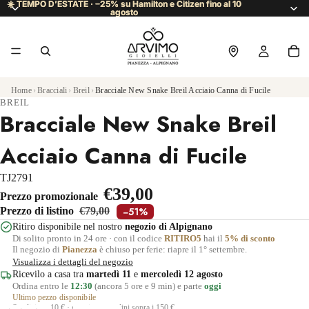
☀️ TEMPO D’ESTATE · −25% su Hamilton e Citizen fino al 10
☀️ TEMPO D’ESTATE · −25% su Hamilton e Citizen fino al 10
agosto
agosto
Home
›
Bracciali
›
Breil
›
Bracciale New Snake Breil Acciaio Canna di Fucile
BREIL
Bracciale New Snake Breil
Acciaio Canna di Fucile
TJ2791
€39,00
Prezzo promozionale
Prezzo di listino
€79,00
−51%
Ritiro disponibile nel nostro
negozio di Alpignano
Di solito pronto in 24 ore · con il codice
RITIRO5
hai il
5% di sconto
Il negozio di
Pianezza
è chiuso per ferie: riapre il 1° settembre.
Visualizza i dettagli del negozio
Ricevilo a casa tra
martedì 11
e
mercoledì 12 agosto
Ordina entro le
12:30
(ancora 5 ore e 9 min) e parte
oggi
Ultimo pezzo disponibile
Spedizione 10 € · gratuita per ordini sopra i 150 €