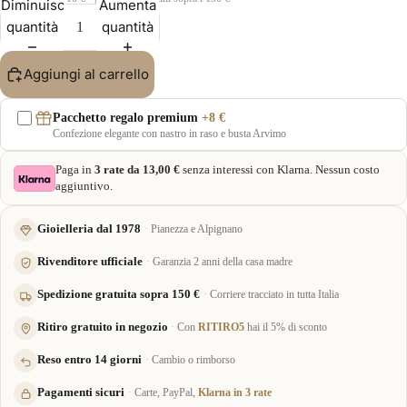
Diminuisci
Aumenta
quantità
quantità
Aggiungi al carrello
Pacchetto regalo premium
+8 €
Confezione elegante con nastro in raso e busta Arvimo
Paga in
3 rate da 13,00 €
senza interessi con Klarna. Nessun costo
aggiuntivo.
Gioielleria dal 1978
Pianezza e Alpignano
Rivenditore ufficiale
Garanzia 2 anni della casa madre
Spedizione gratuita sopra 150 €
Corriere tracciato in tutta Italia
Ritiro gratuito in negozio
Con
RITIRO5
hai il 5% di sconto
Reso entro 14 giorni
Cambio o rimborso
Pagamenti sicuri
Carte, PayPal,
Klarna in 3 rate