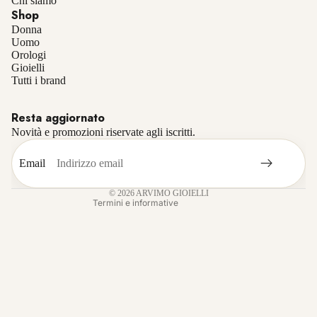
Chi siamo
Shop
Donna
Uomo
Orologi
Gioielli
Informativa sulla privacy
Tutti i brand
Informativa sui rimborsi
Resta aggiornato
Termini e condizioni del servizio
Novità e promozioni riservate agli iscritti.
Recapiti
Informativa sulle spedizioni
Email
Informativa legale
© 2026
ARVIMO GIOIELLI
Termini e informative