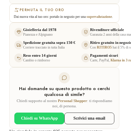
PERMUTA IL TUO ORO
Dai nuova vita al tuo oro: portalo in negozio per una
supervalutazione
.
Gioielleria dal 1978
Rivenditore ufficiale
Pianezza e Alpignano
Garanzia 2 anni della casa ma
Spedizione gratuita sopra 150 €
Ritiro gratuito in negozi
Corriere tracciato in tutta Italia
Con
RITIRO5
hai il 5% di 
Reso entro 14 giorni
Pagamenti sicuri
Cambio o rimborso
Carte, PayPal,
Klarna in 3 r
Hai domande su questo prodotto o cerchi
qualcosa di simile?
Chiedi supporto al nostro
Personal Shopper
: ti rispondiamo
noi, di persona.
Chiedi su WhatsApp
Scrivici una email