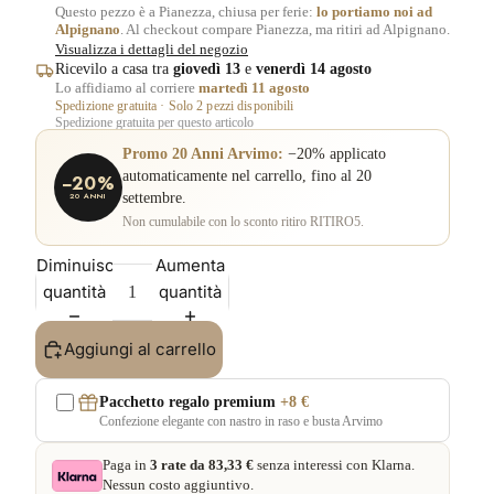
Questo pezzo è a Pianezza, chiusa per ferie:
lo portiamo noi ad
Alpignano
. Al checkout compare Pianezza, ma ritiri ad Alpignano.
Visualizza i dettagli del negozio
Ricevilo a casa tra
giovedì 13
e
venerdì 14 agosto
Lo affidiamo al corriere
martedì 11 agosto
Spedizione gratuita · Solo 2 pezzi disponibili
Spedizione gratuita per questo articolo
Promo 20 Anni Arvimo:
−20% applicato
automaticamente nel carrello, fino al 20
−20%
settembre.
20 ANNI
Non cumulabile con lo sconto ritiro RITIRO5.
Diminuisci
Aumenta
quantità
quantità
Aggiungi al carrello
Pacchetto regalo premium
+8 €
Confezione elegante con nastro in raso e busta Arvimo
Paga in
3 rate da 83,33 €
senza interessi con Klarna.
Nessun costo aggiuntivo.