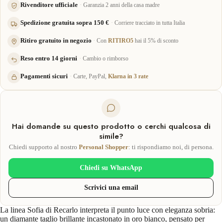
Rivenditore ufficiale
Garanzia 2 anni della casa madre
Spedizione gratuita sopra 150 €
Corriere tracciato in tutta Italia
Ritiro gratuito in negozio
Con
RITIRO5
hai il 5% di sconto
Reso entro 14 giorni
Cambio o rimborso
Pagamenti sicuri
Carte, PayPal,
Klarna in 3 rate
Hai domande su questo prodotto o cerchi qualcosa di
simile?
Chiedi supporto al nostro
Personal Shopper
: ti rispondiamo noi, di persona.
Chiedi su WhatsApp
Scrivici una email
La linea Sofia di Recarlo interpreta il punto luce con eleganza sobria:
un diamante taglio brillante incastonato in oro bianco, pensato per