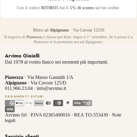
Con il codice
RITIRO5
hai il
5% di sconto
sul tuo ordine.
Ritiro ad
Alpignano
· Via Cavour 125/D
Il negozio di
Pianezza
è chiuso per ferie: riapre il 1° settembre. Se il pezzo è a
Pianezza te lo portiamo noi ad Alpignano.
Arvimo Gioielli
Dal 1978 al vostro fianco nei momenti più importanti.
Pianezza
· Via Masso Gastaldi 1/A
Alpignano
· Via Cavour 125/D
011.966.23.04
·
info@arvimo.it
PAGAMENTI SICURI
Arvimo Srl · P.IVA 02365490016 · REA TO-553439 ·
Note
legali
Servizio clienti