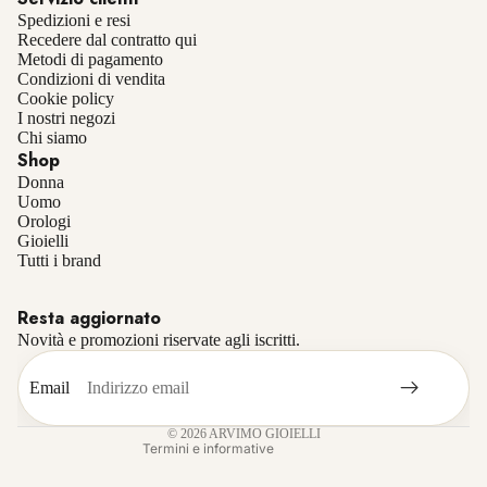
Spedizioni e resi
Recedere dal contratto qui
Metodi di pagamento
Condizioni di vendita
Cookie policy
I nostri negozi
Chi siamo
Shop
Donna
Uomo
Orologi
Gioielli
Informativa sulla privacy
Tutti i brand
Informativa sui rimborsi
Resta aggiornato
Termini e condizioni del servizio
Novità e promozioni riservate agli iscritti.
Recapiti
Informativa sulle spedizioni
Email
Informativa legale
© 2026
ARVIMO GIOIELLI
Termini e informative