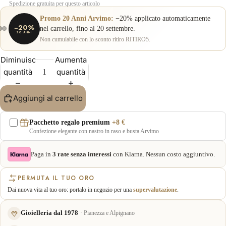
Spedizione gratuita per questo articolo
Promo 20 Anni Arvimo:
−20% applicato automaticamente
−20%
nel carrello, fino al 20 settembre.
20 ANNI
Non cumulabile con lo sconto ritiro RITIRO5.
Diminuisci
Aumenta
quantità
quantità
Aggiungi al carrello
Pacchetto regalo premium
+8 €
Confezione elegante con nastro in raso e busta Arvimo
Paga in
3 rate senza interessi
con Klarna. Nessun costo aggiuntivo.
PERMUTA IL TUO ORO
Dai nuova vita al tuo oro: portalo in negozio per una
supervalutazione
.
Gioielleria dal 1978
Pianezza e Alpignano