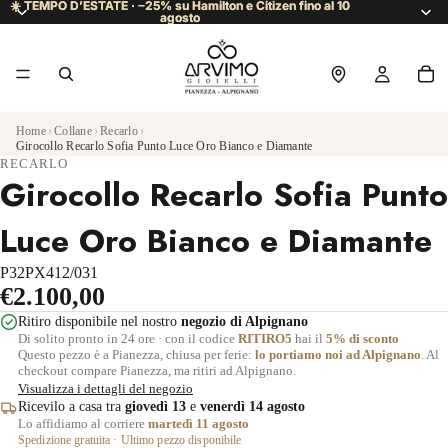
☀️ TEMPO D’ESTATE · −25% su Hamilton e Citizen fino al 10
☀️ TEMPO D’ESTATE · −25% su Hamilton e Citizen fino al 10
agosto
agosto
Home
›
Collane
›
Recarlo
›
Girocollo Recarlo Sofia Punto Luce Oro Bianco e Diamante
RECARLO
Girocollo Recarlo Sofia Punto
Luce Oro Bianco e Diamante
P32PX412/031
€2.100,00
Ritiro disponibile nel nostro
negozio di Alpignano
Di solito pronto in 24 ore · con il codice
RITIRO5
hai il
5% di sconto
Questo pezzo è a Pianezza, chiusa per ferie:
lo portiamo noi ad Alpignano
. Al
checkout compare Pianezza, ma ritiri ad Alpignano.
Visualizza i dettagli del negozio
Ricevilo a casa tra
giovedì 13
e
venerdì 14 agosto
Lo affidiamo al corriere
martedì 11 agosto
Spedizione gratuita · Ultimo pezzo disponibile