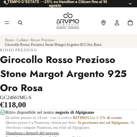
☀️ TEMPO D’ESTATE · −25% su Hamilton e Citizen fino al 10
☀️ TEMPO D’ESTATE · −25% su Hamilton e Citizen fino al 10
agosto
agosto
Home
›
Collane
›
Rosso Prezioso
›
Girocollo Rosso Prezioso Stone Margot Argento 925 Oro Rosa
ROSSO PREZIOSO
Girocollo Rosso Prezioso
Stone Margot Argento 925
Oro Rosa
GC24661MG-S
€118,00
Ritiro disponibile nel nostro
negozio di Alpignano
Di solito pronto in 24 ore · con il codice
RITIRO5
hai il
5% di sconto
Questo pezzo è a Pianezza, chiusa per ferie:
lo portiamo noi ad Alpignano
. Al
checkout compare Pianezza, ma ritiri ad Alpignano.
Visualizza i dettagli del negozio