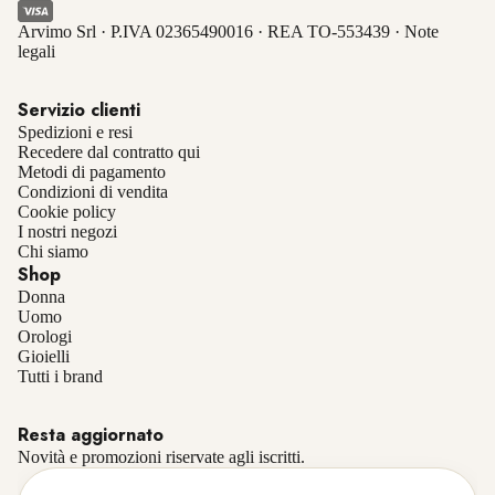
Arvimo Srl · P.IVA 02365490016 · REA TO-553439 ·
Note
legali
Servizio clienti
Spedizioni e resi
Recedere dal contratto qui
Metodi di pagamento
Condizioni di vendita
Cookie policy
I nostri negozi
Chi siamo
Shop
Donna
Uomo
Orologi
Gioielli
Informativa sulla privacy
Tutti i brand
Informativa sui rimborsi
Resta aggiornato
Termini e condizioni del servizio
Novità e promozioni riservate agli iscritti.
Recapiti