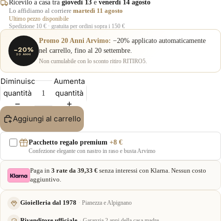
Ricevilo a casa tra
giovedì 13
e
venerdì 14 agosto
Lo affidiamo al corriere
martedì 11 agosto
Ultimo pezzo disponibile
Spedizione 10 € · gratuita per ordini sopra i 150 €
Promo 20 Anni Arvimo:
−20% applicato automaticamente
−20%
nel carrello, fino al 20 settembre.
20 ANNI
Non cumulabile con lo sconto ritiro RITIRO5.
Diminuisci
Aumenta
quantità
quantità
Aggiungi al carrello
Pacchetto regalo premium
+8 €
Confezione elegante con nastro in raso e busta Arvimo
Paga in
3 rate da 39,33 €
senza interessi con Klarna. Nessun costo
aggiuntivo.
Gioielleria dal 1978
Pianezza e Alpignano
Rivenditore ufficiale
Garanzia 2 anni della casa madre