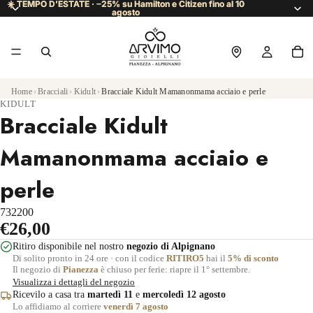
☀️ TEMPO D’ESTATE · −25% su Hamilton e Citizen fino al 10
☀️ TEMPO D’ESTATE · −25% su Hamilton e Citizen fino al 10
agosto
agosto
Home
›
Bracciali
›
Kidult
›
Bracciale Kidult Mamanonmama acciaio e perle
KIDULT
Bracciale Kidult
Mamanonmama acciaio e
perle
732200
€26,00
Ritiro disponibile nel nostro
negozio di Alpignano
Di solito pronto in 24 ore · con il codice
RITIRO5
hai il
5% di sconto
Il negozio di
Pianezza
è chiuso per ferie: riapre il 1° settembre.
Visualizza i dettagli del negozio
Ricevilo a casa tra
martedì 11
e
mercoledì 12 agosto
Lo affidiamo al corriere
venerdì 7 agosto