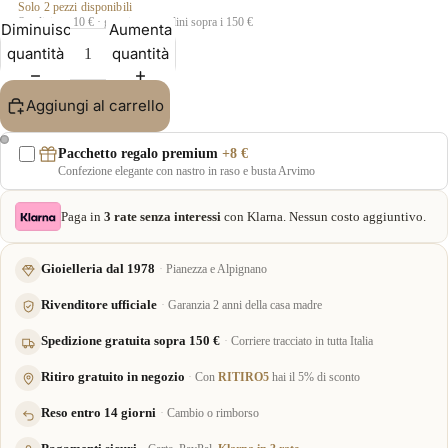
Solo 2 pezzi disponibili
Spedizione 10 € · gratuita per ordini sopra i 150 €
Diminuisci
Aumenta
quantità
quantità
Aggiungi al carrello
Pacchetto regalo premium
+8 €
Confezione elegante con nastro in raso e busta Arvimo
Paga in
3 rate senza interessi
con Klarna. Nessun costo aggiuntivo.
Gioielleria dal 1978
Pianezza e Alpignano
Rivenditore ufficiale
Garanzia 2 anni della casa madre
Spedizione gratuita sopra 150 €
Corriere tracciato in tutta Italia
Ritiro gratuito in negozio
Con
RITIRO5
hai il 5% di sconto
Reso entro 14 giorni
Cambio o rimborso