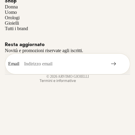
Shop
Donna
Uomo
Orologi
Gioielli
Informativa sulla privacy
Tutti i brand
Informativa sui rimborsi
Resta aggiornato
Termini e condizioni del servizio
Novità e promozioni riservate agli iscritti.
Recapiti
Informativa sulle spedizioni
Email
Informativa legale
© 2026
ARVIMO GIOIELLI
Termini e informative