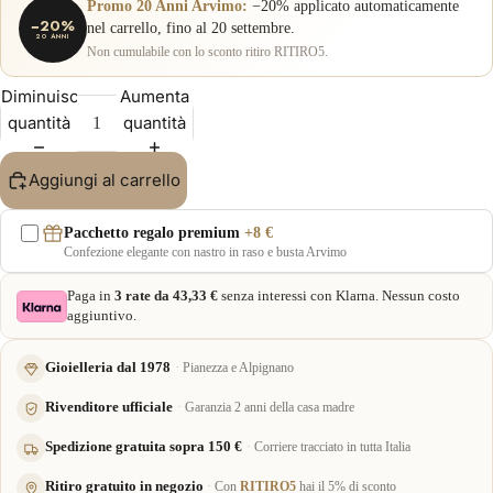
Promo 20 Anni Arvimo:
−20% applicato automaticamente
−20%
nel carrello, fino al 20 settembre.
20 ANNI
Non cumulabile con lo sconto ritiro RITIRO5.
Diminuisci
Aumenta
quantità
quantità
Aggiungi al carrello
Pacchetto regalo premium
+8 €
Confezione elegante con nastro in raso e busta Arvimo
Paga in
3 rate da 43,33 €
senza interessi con Klarna. Nessun costo
aggiuntivo.
Gioielleria dal 1978
Pianezza e Alpignano
Rivenditore ufficiale
Garanzia 2 anni della casa madre
Spedizione gratuita sopra 150 €
Corriere tracciato in tutta Italia
Ritiro gratuito in negozio
Con
RITIRO5
hai il 5% di sconto