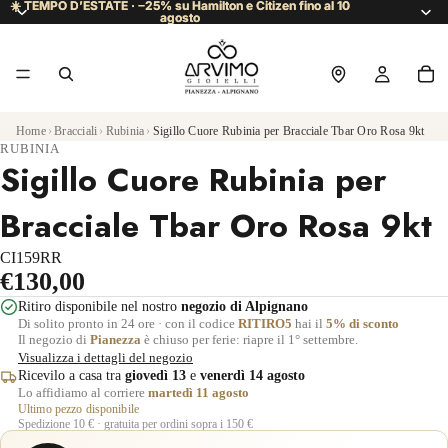
☀️ TEMPO D’ESTATE · −25% su Hamilton e Citizen fino al 10
☀️ TEMPO D’ESTATE · −25% su Hamilton e Citizen fino al 10
agosto
agosto
Home
›
Bracciali
›
Rubinia
›
Sigillo Cuore Rubinia per Bracciale Tbar Oro Rosa 9kt
RUBINIA
Sigillo Cuore Rubinia per
Bracciale Tbar Oro Rosa 9kt
CI159RR
€130,00
Ritiro disponibile nel nostro
negozio di Alpignano
Di solito pronto in 24 ore · con il codice
RITIRO5
hai il
5% di sconto
Il negozio di
Pianezza
è chiuso per ferie: riapre il 1° settembre.
Visualizza i dettagli del negozio
Ricevilo a casa tra
giovedì 13
e
venerdì 14 agosto
Lo affidiamo al corriere
martedì 11 agosto
Ultimo pezzo disponibile
Spedizione 10 € · gratuita per ordini sopra i 150 €