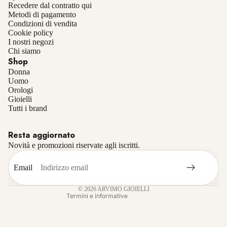
Recedere dal contratto qui
Metodi di pagamento
Condizioni di vendita
Cookie policy
I nostri negozi
Chi siamo
Shop
Donna
Uomo
Orologi
Gioielli
Informativa sulla privacy
Tutti i brand
Informativa sui rimborsi
Resta aggiornato
Termini e condizioni del servizio
Novità e promozioni riservate agli iscritti.
Recapiti
Informativa sulle spedizioni
Email
Informativa legale
© 2026
ARVIMO GIOIELLI
Termini e informative