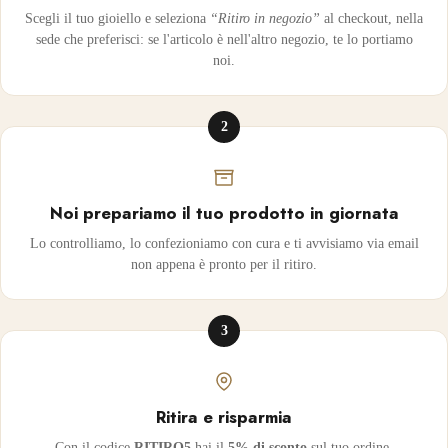
Scegli il tuo gioiello e seleziona
“Ritiro in negozio”
al checkout, nella
sede che preferisci: se l'articolo è nell'altro negozio, te lo portiamo
noi.
2
Noi prepariamo il tuo prodotto in giornata
Lo controlliamo, lo confezioniamo con cura e ti avvisiamo via email
non appena è pronto per il ritiro.
3
Ritira e risparmia
Con il codice
RITIRO5
hai il
5% di sconto
sul tuo ordine.