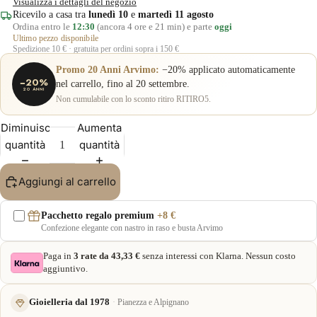
Visualizza i dettagli del negozio
Ricevilo a casa tra
lunedì 10
e
martedì 11 agosto
Ordina entro le
12:30
(ancora 4 ore e 21 min) e parte
oggi
Ultimo pezzo disponibile
Spedizione 10 € · gratuita per ordini sopra i 150 €
Promo 20 Anni Arvimo:
−20% applicato automaticamente
−20%
nel carrello, fino al 20 settembre.
20 ANNI
Non cumulabile con lo sconto ritiro RITIRO5.
Diminuisci
Aumenta
quantità
quantità
Aggiungi al carrello
Pacchetto regalo premium
+8 €
Confezione elegante con nastro in raso e busta Arvimo
Paga in
3 rate da 43,33 €
senza interessi con Klarna. Nessun costo
aggiuntivo.
Gioielleria dal 1978
Pianezza e Alpignano