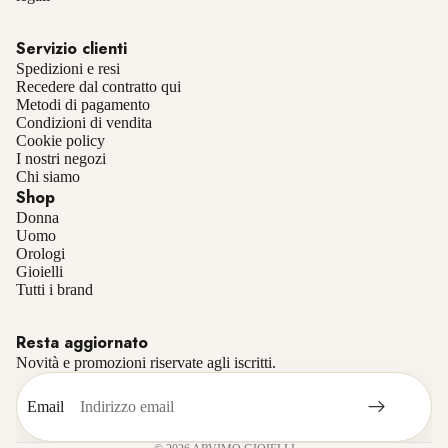
Servizio clienti
Spedizioni e resi
Recedere dal contratto qui
Metodi di pagamento
Condizioni di vendita
Cookie policy
I nostri negozi
Chi siamo
Shop
Donna
Uomo
Orologi
Gioielli
Informativa sulla privacy
Tutti i brand
Informativa sui rimborsi
Resta aggiornato
Termini e condizioni del servizio
Novità e promozioni riservate agli iscritti.
Recapiti
Informativa sulle spedizioni
Email
Informativa legale