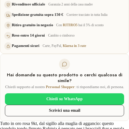
Rivenditore ufficiale
Garanzia 2 anni della casa madre
Spedizione gratuita sopra 150 €
Corriere tracciato in tutta Italia
Ritiro gratuito in negozio
Con
RITIRO5
hai il 5% di sconto
Reso entro 14 giorni
Cambio o rimborso
Pagamenti sicuri
Carte, PayPal,
Klarna in 3 rate
Hai domande su questo prodotto o cerchi qualcosa di
simile?
Chiedi supporto al nostro
Personal Shopper
: ti rispondiamo noi, di persona.
Chiedi su WhatsApp
Scrivici una email
Tutto in oro rosa 9kt, dal sigillo alla maglia di aggancio: questo
ciondolo tondo firmato Rubinia è pensato per i bracciali tbar e regala