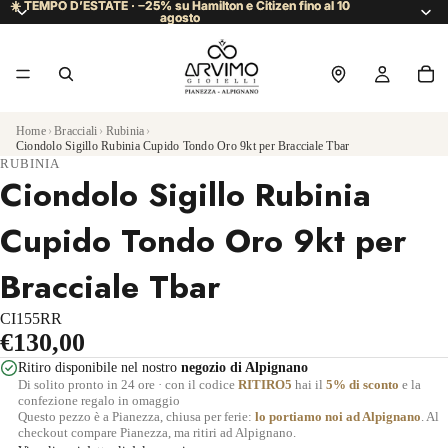
☀️ TEMPO D’ESTATE · −25% su Hamilton e Citizen fino al 10
☀️ TEMPO D’ESTATE · −25% su Hamilton e Citizen fino al 10
agosto
agosto
Home
›
Bracciali
›
Rubinia
›
Ciondolo Sigillo Rubinia Cupido Tondo Oro 9kt per Bracciale Tbar
RUBINIA
Ciondolo Sigillo Rubinia
Cupido Tondo Oro 9kt per
Bracciale Tbar
CI155RR
€130,00
Ritiro disponibile nel nostro
negozio di Alpignano
Di solito pronto in 24 ore · con il codice
RITIRO5
hai il
5% di sconto
e la
confezione regalo in omaggio
Questo pezzo è a Pianezza, chiusa per ferie:
lo portiamo noi ad Alpignano
. Al
checkout compare Pianezza, ma ritiri ad Alpignano.