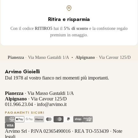
Ritira e risparmia
Con il codice
RITIRO5
hai il
5% di sconto
e la confezione regalo
premium in omaggio.
Pianezza
· Via Masso Gastaldi 1/A •
Alpignano
· Via Cavour 125/D
Arvimo Gioielli
Dal 1978 al vostro fianco nei momenti più importanti.
Pianezza
· Via Masso Gastaldi 1/A
Alpignano
· Via Cavour 125/D
011.966.23.04
·
info@arvimo.it
PAGAMENTI SICURI
Arvimo Srl · P.IVA 02365490016 · REA TO-553439 ·
Note
legali